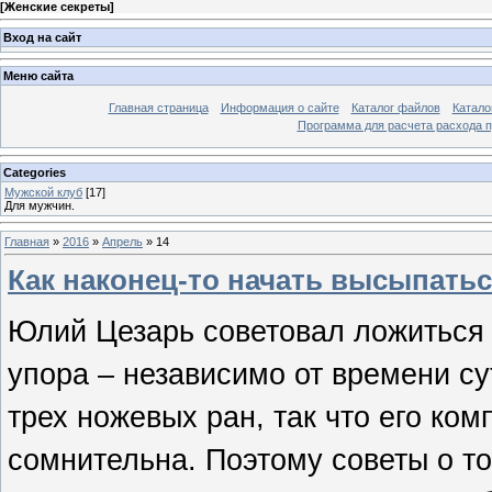
[
Женские секреты
]
Вход на сайт
Меню сайта
Главная страница
Информация о сайте
Каталог файлов
Катало
Программа для расчета расхода 
Categories
Мужской клуб
[17]
Для мужчин.
Главная
»
2016
»
Апрель
»
14
Как наконец-то начать высыпать
Юлий Цезарь советовал ложиться 
упора – независимо от времени сут
трех ножевых ран, так что его ком
сомнительна. Поэтому советы о то