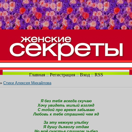
Главная
::
Регистрация
::
Вход
::
RSS
»
Стихи Алексея Михайлова
Я без тебя всегда скучаю
Хочу увидеть милый взгляд
С тобой про время забываю
Любовь к тебе страшней чем яд
За эту нежную улыбку
Я душу дьяволу отдам
Но моё счастье слишком зыбко