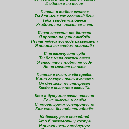
И одиноко по ночам
Я лишь с тобою оживаю
Ты для меня как светлый день
Тебя увидев улыбаюсь
Уходишь ты - ложится тень
И нет спасенья от болезни
Я просто по уши влюблён
Пусть небеса господь разверзнет
Я твоим взхглядом поглощён
Я не замечу это чудо
Ты для меня важней всего
Я знаю что с тобой не буду
Но не меняет ни чего
Я просто очень тебе предан
И мир вокруг - лишь пустота
Он для меня не интересен
Когда я знаю что есть Та.
Кто в душу мне запал навечно
Её не выжечь и огнём
С тобою время быстротечно
Хотелось бы побыть вдвоём
На берегу реки спокойной
Что б разговоры у костра
И тихой ночью под луною