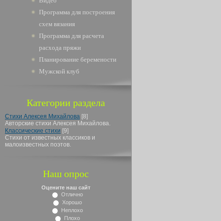
Видео
Программа для построения
схем вязания
Программа для расчета
расхода пряжи
Планирование беремености
Мужской клуб
Категории раздела
Стихи Алексея Михайлова
[8]
Авторские стихи Алексея Михайлова.
Классические стихи
[9]
Стихи от известных классиков и
малоизвестных поэтов.
Наш опрос
Оцените наш сайт
Отлично
Хорошо
Неплохо
Плохо