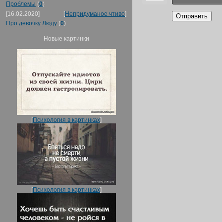
Проблемы
(
0
)
[16.02.2020]
[
Непридуманое чтиво
]
Отправить
Про девочку Люду
(
0
)
Новые картинки
[
Психология в картинках
]
[
Психология в картинках
]