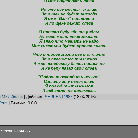
Я мог поцеловать тебя
Но это всё мечты - я знаю
Что так не будет никогда
Я имя "Валя" повторяю
И по щеке бежит слеза
Я просто буду где то рядом
Не смея жить тебе мешать
Я знаю что мешать не надо
Мне счастьем будет просто знать
Что в твоей жизни всё в отлично
Что счастлива ты и жива
А мне неподалёку быть привычно
Я не беру назад свои слова
"Любовью оскорбить нельзя"
Цитату эту вспоминаю
Я полюбил - ты не моя
Я всё отлично понимаю...
я Михайлова
|
Добавил
:
SERPENT1987
(18.04.2016)
Стих
|
Рейтинг
:
0.0
/
0