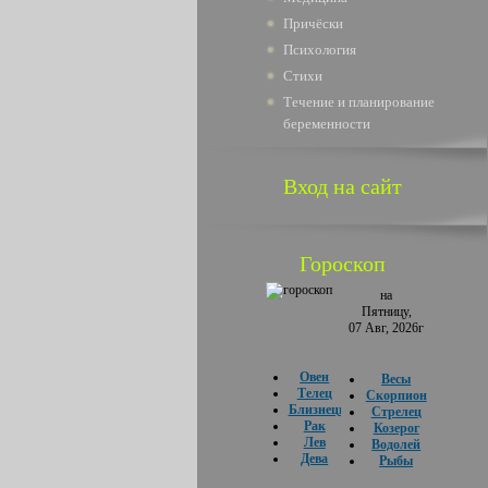
Причёски
Психология
Стихи
Течение и планирование
беременности
Вход на сайт
Гороскоп
на
Пятницу,
07 Авг, 2026г
Овен
Весы
Телец
Скорпион
Близнецы
Стрелец
Рак
Козерог
Лев
Водолей
Дева
Рыбы