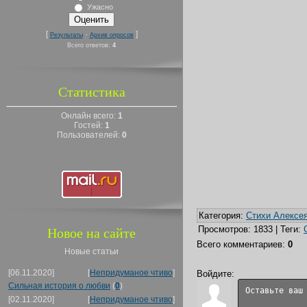
Ужасно
[
·
]
Результаты
Архив опросов
Всего ответов:
4
Статистика
Онлайн всего:
1
Гостей:
1
Пользователей:
0
Категория
:
Стихи Алексе
Просмотров
:
1833
|
Теги
:
Новое на сайте
Всего комментариев
:
0
Новые статьи
[06.11.2020]
[
Непридуманое чтиво
]
Войдите:
Сильная история о любви
(
0
)
[02.11.2020]
[
Непридуманое чтиво
]